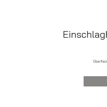
Einschla
Öberfläc