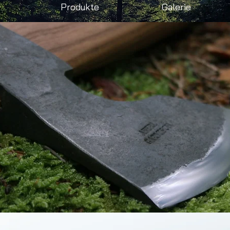
Produkte
Galerie