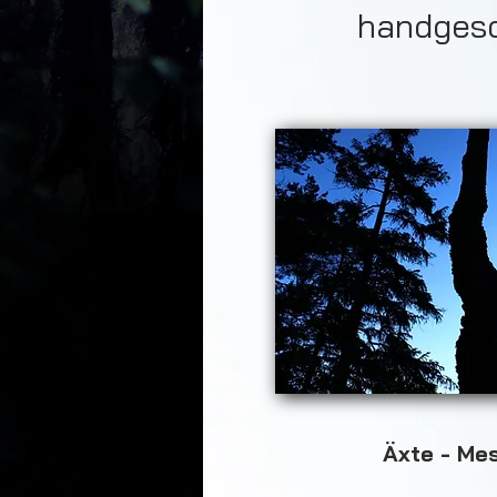
handgesc
Äxte - Me