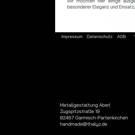
Wir möchten hier einige ausg
besonderer Eleganz und Einsatz
Impressum
Datenschutz
AGB
Metallgestaltung Aberl
Zugspitzstraße 19
82467 Garmisch-Partenkirchen
handmade@thalyz.de