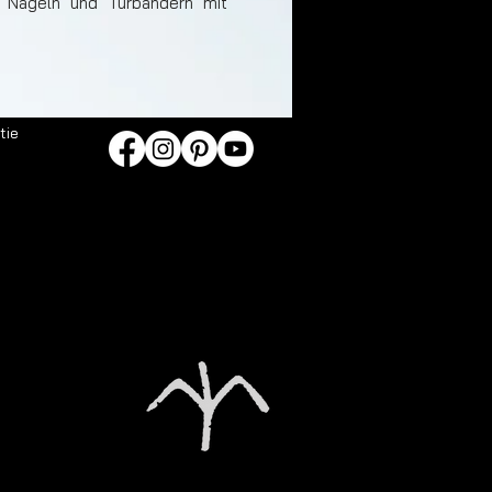
, Nägeln und Türbändern mit
tie