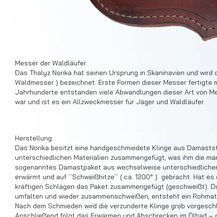
Messer der Waldläufer
Das Thalyz Norika hat seinen Ursprung in Skaninavien und wird d
Waldmesser ) bezeichnet. Erste Formen dieser Messer fertigte ma
Jahrhunderte entstanden viele Abwandlungen dieser Art von Mes
war und ist es ein Allzweckmesser für Jäger und Waldläufer.
Herstellung
Das Norika besitzt eine handgeschmiedete Klinge aus Damastst
unterschiedlichen Materialien zusammengefügt, was ihm die mar
sogenanntes Damastpaket aus wechselweise unterschiedlichen 
erwärmt und auf ``Schweißhitze`` ( ca. 1200° ) gebracht. Hat es 
kräftigen Schlägen das Paket zusammengefügt (geschweißt). 
umfalten und wieder zusammenschweißen, entsteht ein Rohmat
Nach dem Schmieden wird die verzunderte Klinge grob vorgeschl
Anschließend folgt das Erwärmen und Abschrecken im Ölbad – de