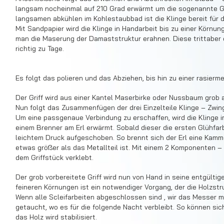
langsam nocheinmal auf 210 Grad erwärmt um die sogenannte 
langsamen abkühlen im Kohlestaubbad ist die Klinge bereit für de
Mit Sandpapier wird die Klinge in Handarbeit bis zu einer Körn
man die Maserung der Damaststruktur erahnen. Diese trittaber 
richtig zu Tage.
Es folgt das polieren und das Abziehen, bis hin zu einer rasier
Der Griff wird aus einer Kantel Maserbirke oder Nussbaum grob
Nun folgt das Zusammenfügen der drei Einzelteile Klinge – Zwing
Um eine passgenaue Verbindung zu erschaffen, wird die Klinge 
einem Brenner am Erl erwärmt. Sobald dieser die ersten Glühfarb
leichtem Druck aufgeschoben. So brennt sich der Erl eine Kamme
etwas größer als das Metallteil ist. Mit einem 2 Komponenten – 
dem Griffstück verklebt.
Der grob vorbereitete Griff wird nun von Hand in seine entgülti
feineren Körnungen ist ein notwendiger Vorgang, der die Holzstr
Wenn alle Scleifarbeiten abgeschlossen sind , wir das Messer mi
getaucht, wo es für die folgende Nacht verbleibt. So können sic
das Holz wird stabilisiert.