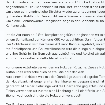
der Schneide erneut auf eine Temperatur von 850 Grad gebracht
abgeschreckt. Die Axtschneide ist nun Hart. Wir nenen diese Härte
Um diese sehr empfindliche Struktur wieder zu entspannen, legen
glühenden Stahlblock. Dieser gibt seine Wärme langsam an das 
Um diese '' Anlasswärme'' möglichst lange in der Schneide zu ha
Kohlenstaub.
Ist die Axt nach ca. 1 Std. komplett abgekühlt, beginnenen wir mit
einem Schleifband der Körnung K60 vorgeschliffen. Dann folgen
Der Schliffwinkel wird bei dieser Axt sehr flach ausgeführt, so er
Mit Schleifpaste und Baumwollscheibe wird die Klinge nun abgez
und ihre Schärfe. Ein Gemisch aus Leinölfirnis und Alkohol wir a
schützt das undbehandelte Metall vor Rost.
Für unsere Axtstiele verwenden wir Holz der Rotulme. Dieses Hol
Aufbau das wahrscheinlich beste Stielholz der Welt.
Aus einem Holzblock wird mit der Bandsäge zuerst die grobe For
der Hobelbank mit sogenannten Bankhaken eingespannt und mit 
gebracht. Mit einer Ziehklinge wird die Oberfläche geglättet und 
Finish verwenden wir zuerst eine Mischung aus Leinölfirnis und Al
Bienenwachsschicht, die die Holzporen versiegelt.
Der Stiel wird nun mit dem Axtkopf zusammengepresst und mit ein